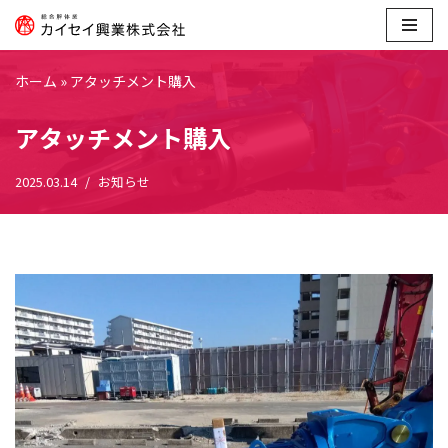
コ
ン
ホーム
»
アタッチメント購入
テ
ン
アタッチメント購入
ツ
へ
2025.03.14
お知らせ
ス
キ
ッ
プ